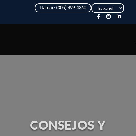
Elegir
Llamar: (305) 499-4360
un
idioma
CONSEJOS Y